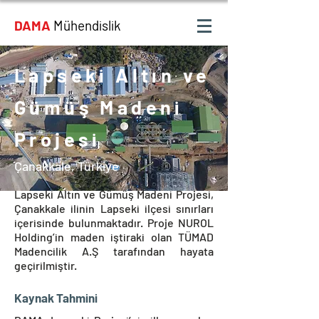
DAMA
Mühendislik
Lapseki Altın ve
Gümüş Madeni
Projesi
Çanakkale, Türkiye
Lapseki Altın ve Gümüş Madeni Projesi,
Çanakkale ilinin Lapseki ilçesi sınırları
içerisinde bulunmaktadır. Proje NUROL
Holding’in maden iştiraki olan TÜMAD
Madencilik A.Ş tarafından hayata
geçirilmiştir.
Kaynak Tahmini