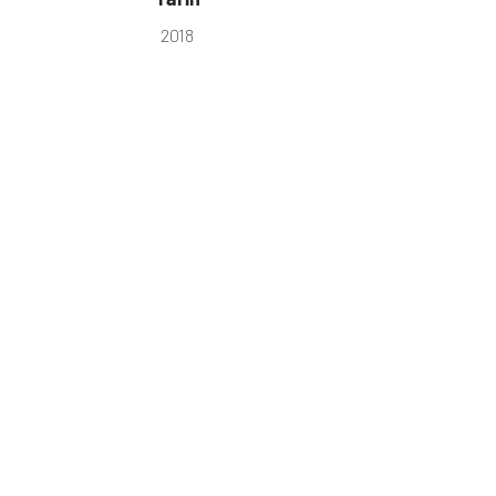
2018
< Tüm Projeler
Bize Ulaşın
Ankaralılar Caddesi 2562 Sokak 1/14A Azat